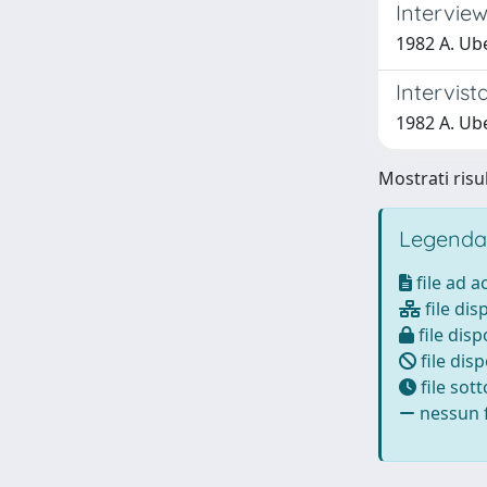
Interview
1982 A. Ub
Intervist
1982 A. Ub
Mostrati risul
Legenda
file ad 
file dis
file disp
file disp
file sot
nessun f