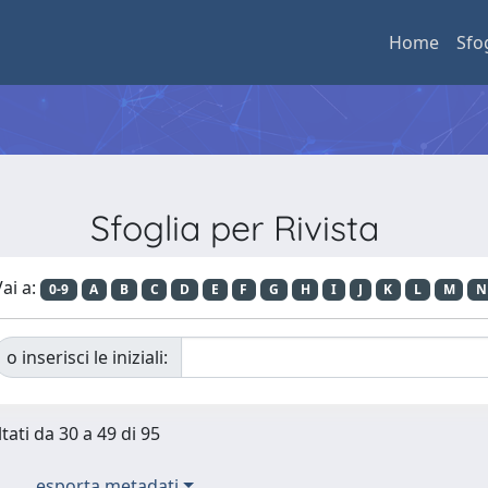
Home
Sfo
Sfoglia per Rivista
ai a:
0-9
A
B
C
D
E
F
G
H
I
J
K
L
M
N
o inserisci le iniziali:
tati da 30 a 49 di 95
esporta metadati