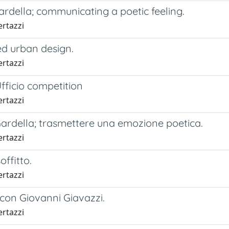
rdella; communicating a poetic feeling.
ertazzi
d urban design.
ertazzi
fficio competition
ertazzi
Gardella; trasmettere una emozione poetica.
ertazzi
offitto.
ertazzi
con Giovanni Giavazzi.
ertazzi