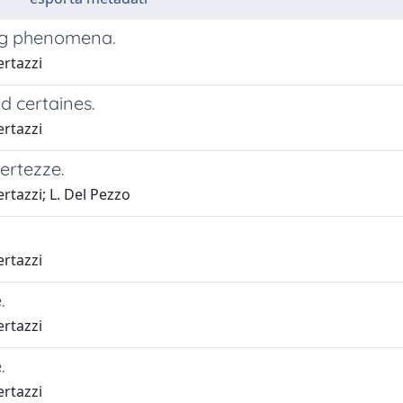
ng phenomena.
ertazzi
d certaines.
ertazzi
ertezze.
rtazzi; L. Del Pezzo
ertazzi
.
ertazzi
.
ertazzi