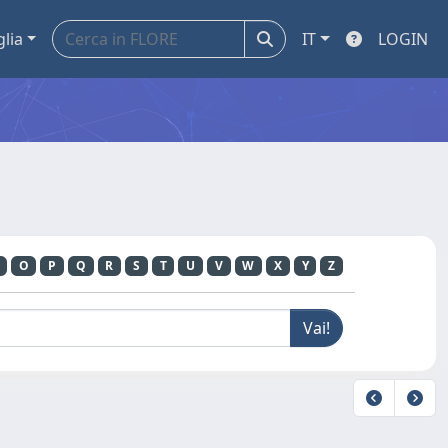
glia
IT
LOGIN
O
P
Q
R
S
T
U
V
W
X
Y
Z