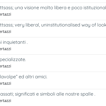
ttsass; una visione molto libera e poco istituzional
ertazzi
ttsass; very liberal, uninstitutionalised way of look
ertazzi
inquietanti .
ertazzi
specializzate.
ertazzi
lavolpe” ed altri amici.
ertazzi
assati; significati e simboli alle nostre spalle .
ertazzi