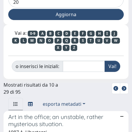
Vai a:
0-9
A
B
C
D
E
F
G
H
I
J
K
L
M
N
O
P
Q
R
S
T
U
V
W
X
Y
Z
o inserisci le iniziali:
Mostrati risultati da 10 a
29 di 95
esporta metadati
Art in the office; an unstable, rather
mysterious situation.