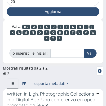
Vai a:
0-9
A
B
C
D
E
F
G
H
I
J
K
L
M
N
O
P
Q
R
S
T
U
V
W
X
Y
Z
o inserisci le iniziali:
Mostrati risultati da 2 a 2
di 2
esporta metadati
Written in Ligh. Photographic Collections
in a Digital Age. Una conferenza europea
promossa da SEPIA