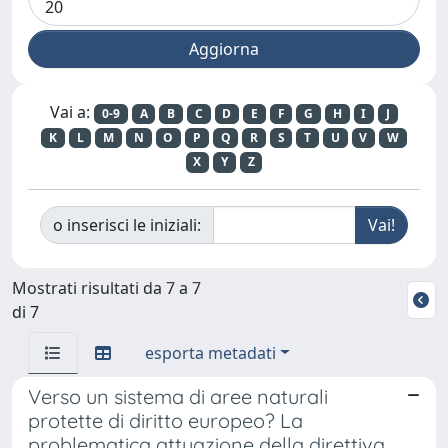
Vai a:
0-9
A
B
C
D
E
F
G
H
I
J
K
L
M
N
O
P
Q
R
S
T
U
V
W
X
Y
Z
o inserisci le iniziali:
Mostrati risultati da 7 a 7
di 7
esporta metadati
Verso un sistema di aree naturali
protette di diritto europeo? La
problematica attuazione della direttiva