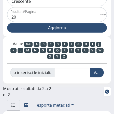
Risultati/Pagina
Vai a:
0-9
A
B
C
D
E
F
G
H
I
J
K
L
M
N
O
P
Q
R
S
T
U
V
W
X
Y
Z
o inserisci le iniziali:
Mostrati risultati da 2 a 2
di 2
esporta metadati