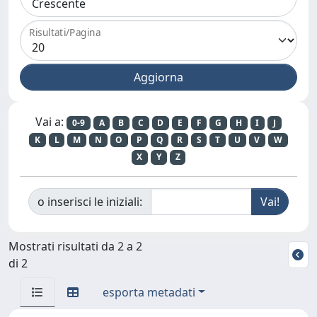
Risultati/Pagina
Vai a:
0-9
A
B
C
D
E
F
G
H
I
J
K
L
M
N
O
P
Q
R
S
T
U
V
W
X
Y
Z
o inserisci le iniziali:
Mostrati risultati da 2 a 2
di 2
esporta metadati