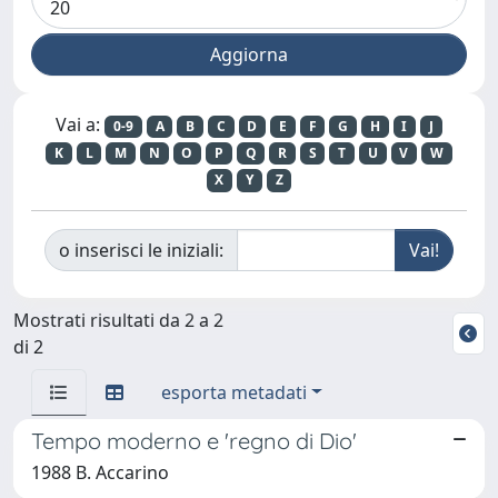
Vai a:
0-9
A
B
C
D
E
F
G
H
I
J
K
L
M
N
O
P
Q
R
S
T
U
V
W
X
Y
Z
o inserisci le iniziali:
Mostrati risultati da 2 a 2
di 2
esporta metadati
Tempo moderno e 'regno di Dio'
1988 B. Accarino