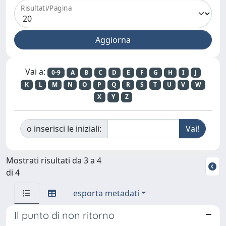
Risultati/Pagina
Vai a:
0-9
A
B
C
D
E
F
G
H
I
J
K
L
M
N
O
P
Q
R
S
T
U
V
W
X
Y
Z
o inserisci le iniziali:
Mostrati risultati da 3 a 4
di 4
esporta metadati
Il punto di non ritorno