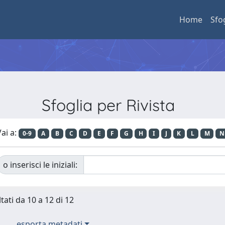
Home
Sfo
Sfoglia per Rivista
ai a:
0-9
A
B
C
D
E
F
G
H
I
J
K
L
M
N
o inserisci le iniziali:
tati da 10 a 12 di 12
esporta metadati