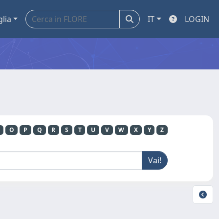
glia
IT
LOGIN
O
P
Q
R
S
T
U
V
W
X
Y
Z