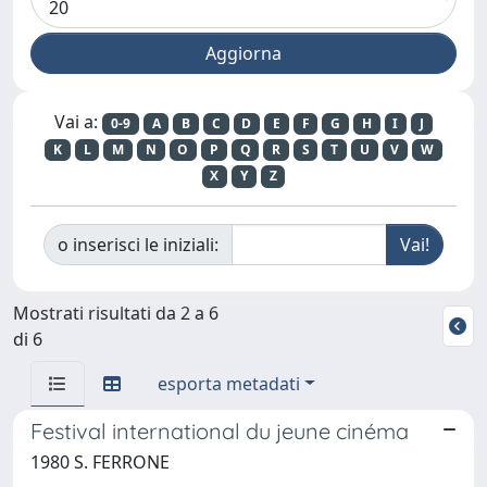
Vai a:
0-9
A
B
C
D
E
F
G
H
I
J
K
L
M
N
O
P
Q
R
S
T
U
V
W
X
Y
Z
o inserisci le iniziali:
Mostrati risultati da 2 a 6
di 6
esporta metadati
Festival international du jeune cinéma
1980 S. FERRONE