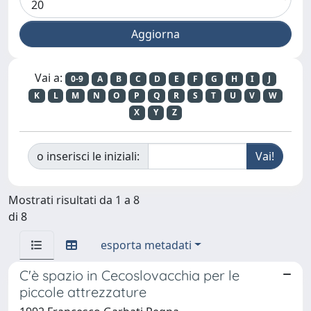
Vai a:
0-9
A
B
C
D
E
F
G
H
I
J
K
L
M
N
O
P
Q
R
S
T
U
V
W
X
Y
Z
o inserisci le iniziali:
Mostrati risultati da 1 a 8
di 8
esporta metadati
C'è spazio in Cecoslovacchia per le
piccole attrezzature