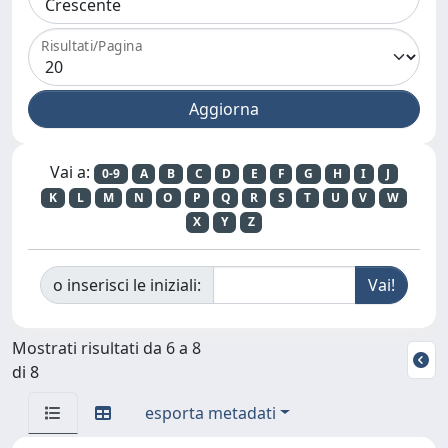
Risultati/Pagina
Vai a:
0-9
A
B
C
D
E
F
G
H
I
J
K
L
M
N
O
P
Q
R
S
T
U
V
W
X
Y
Z
o inserisci le iniziali:
Mostrati risultati da 6 a 8
di 8
esporta metadati