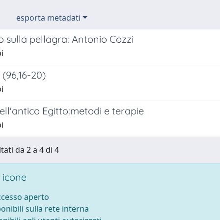
esporta metadati
ito sulla pellagra: Antonio Cozzi
i
 (96,16-20)
i
nell'antico Egitto:metodi e terapie
i
tati da 2 a 4 di 4
 icone
accesso aperto
ponibili sulla rete interna