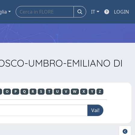
glia
IT
LOGIN
TOSCO-UMBRO-EMILIANO DI
O
P
Q
R
S
T
U
V
W
X
Y
Z