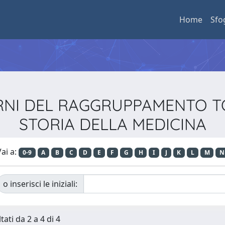
Home
Sfo
ADERNI DEL RAGGRUPPAMENTO 
STORIA DELLA MEDICINA
ai a:
0-9
A
B
C
D
E
F
G
H
I
J
K
L
M
N
o inserisci le iniziali:
tati da 2 a 4 di 4