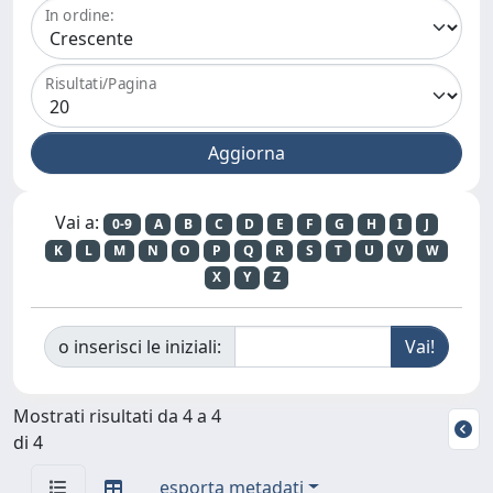
In ordine:
Risultati/Pagina
Vai a:
0-9
A
B
C
D
E
F
G
H
I
J
K
L
M
N
O
P
Q
R
S
T
U
V
W
X
Y
Z
o inserisci le iniziali:
Mostrati risultati da 4 a 4
di 4
esporta metadati