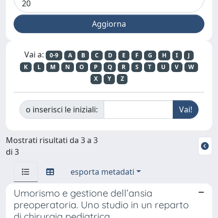
Vai a:
0-9
A
B
C
D
E
F
G
H
I
J
K
L
M
N
O
P
Q
R
S
T
U
V
W
X
Y
Z
o inserisci le iniziali:
Mostrati risultati da 3 a 3
di 3
esporta metadati
Umorismo e gestione dell’ansia
preoperatoria. Uno studio in un reparto
di chirurgia pediatrica