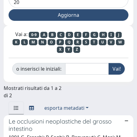
Vai a:
0-9
A
B
C
D
E
F
G
H
I
J
K
L
M
N
O
P
Q
R
S
T
U
V
W
X
Y
Z
o inserisci le iniziali:
Mostrati risultati da 1 a 2
di 2
esporta metadati
Le occlusioni neoplastiche del grosso
intestino