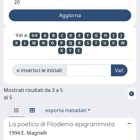
Vai a:
0-9
A
B
C
D
E
F
G
H
I
J
K
L
M
N
O
P
Q
R
S
T
U
V
W
X
Y
Z
o inserisci le iniziali:
Mostrati risultati da 3 a 5
di 5
esporta metadati
La poetica di Filodemo epigrammista
1994 E. Magnelli