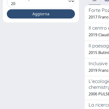
Forte Po
2017 France
Il centro
2019 Claud
Il paesag
2015 Butini
Inclusive
2019 France
L'ecologi
chemistry
2006 PULSE
La ricerc