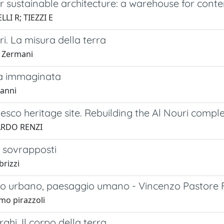
r sustainable architecture: a warehouse for cont
LI R; TIEZZI E
rri. La misura della terra
 Zermani
a immaginata
panni
sco heritage site. Rebuilding the Al Nouri comple
ARDO RENZI
 sovrapposti
brizzi
o urbano, paesaggio umano - Vincenzo Pastore F
mo pirazzoli
ghi. Il corpo della terra.