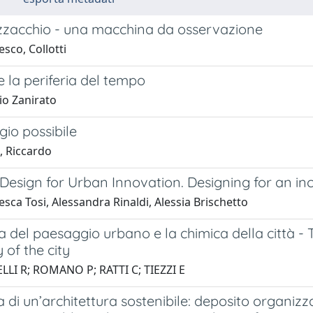
zzacchio - una macchina da osservazione
sco, Collotti
 e la periferia del tempo
io Zanirato
gio possibile
, Riccardo
 Design for Urban Innovation. Designing for an in
sca Tosi, Alessandra Rinaldi, Alessia Brischetto
a del paesaggio urbano e la chimica della città 
 of the city
LLI R; ROMANO P; RATTI C; TIEZZI E
a di un’architettura sostenibile: deposito organi