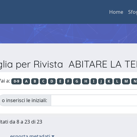
Home
Sfo
glia per Rivista ABITARE LA T
ai a:
0-9
A
B
C
D
E
F
G
H
I
J
K
L
M
N
o inserisci le iniziali:
tati da 8 a 23 di 23
esporta metadati