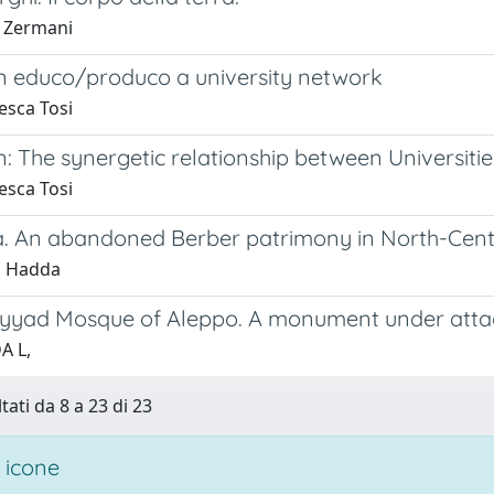
 Zermani
n educo/produco a university network
esca Tosi
: The synergetic relationship between Universiti
esca Tosi
. An abandoned Berber patrimony in North-Centr
a Hadda
yad Mosque of Aleppo. A monument under atta
A L,
tati da 8 a 23 di 23
 icone