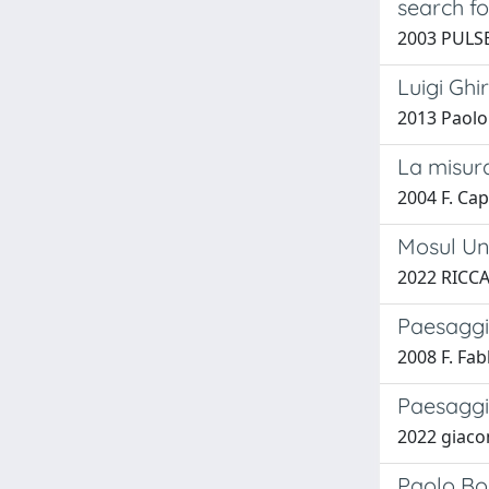
search fo
2003 PULSEL
Luigi Ghi
2013 Paolo
La misur
2004 F. Ca
Mosul Une
2022 RICC
Paesaggi
2008 F. Fab
Paesaggi
2022 giaco
Paolo Bor