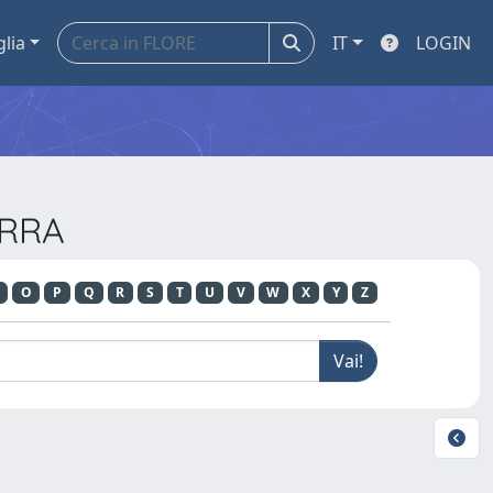
glia
IT
LOGIN
ERRA
O
P
Q
R
S
T
U
V
W
X
Y
Z