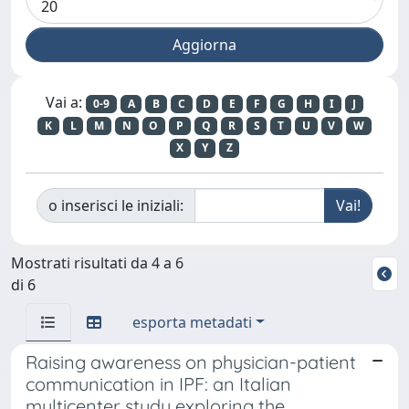
Vai a:
0-9
A
B
C
D
E
F
G
H
I
J
K
L
M
N
O
P
Q
R
S
T
U
V
W
X
Y
Z
o inserisci le iniziali:
Mostrati risultati da 4 a 6
di 6
esporta metadati
Raising awareness on physician-patient
communication in IPF: an Italian
multicenter study exploring the