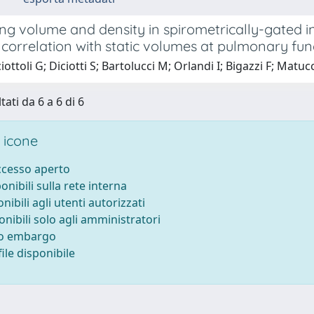
g volume and density in spirometrically-gated in
: correlation with static volumes at pulmonary fun
ottoli G; Diciotti S; Bartolucci M; Orlandi I; Bigazzi F; Matu
tati da 6 a 6 di 6
 icone
accesso aperto
ponibili sulla rete interna
onibili agli utenti autorizzati
onibili solo agli amministratori
to embargo
ile disponibile