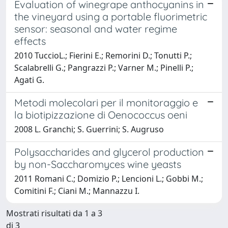
Evaluation of winegrape anthocyanins in
the vineyard using a portable fluorimetric
sensor: seasonal and water regime
effects
2010 TuccioL.; Fierini E.; Remorini D.; Tonutti P.;
Scalabrelli G.; Pangrazzi P.; Varner M.; Pinelli P.;
Agati G.
Metodi molecolari per il monitoraggio e
la biotipizzazione di Oenococcus oeni
2008 L. Granchi; S. Guerrini; S. Augruso
Polysaccharides and glycerol production
by non-Saccharomyces wine yeasts
2011 Romani C.; Domizio P.; Lencioni L.; Gobbi M.;
Comitini F.; Ciani M.; Mannazzu I.
Mostrati risultati da 1 a 3
di 3