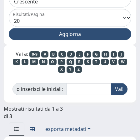
Risultati/Pagina
Vai a:
0-9
A
B
C
D
E
F
G
H
I
J
K
L
M
N
O
P
Q
R
S
T
U
V
W
X
Y
Z
o inserisci le iniziali:
Mostrati risultati da 1 a 3
di 3
esporta metadati