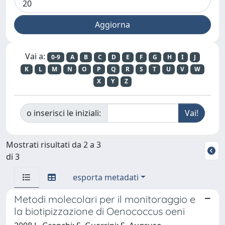
Vai a:
0-9
A
B
C
D
E
F
G
H
I
J
K
L
M
N
O
P
Q
R
S
T
U
V
W
X
Y
Z
o inserisci le iniziali:
Mostrati risultati da 2 a 3
di 3
esporta metadati
Metodi molecolari per il monitoraggio e
la biotipizzazione di Oenococcus oeni