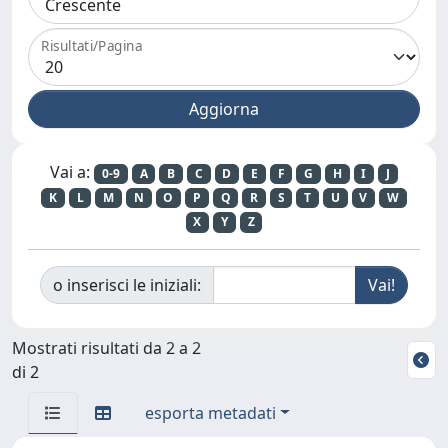
Risultati/Pagina
Vai a:
0-9
A
B
C
D
E
F
G
H
I
J
K
L
M
N
O
P
Q
R
S
T
U
V
W
X
Y
Z
o inserisci le iniziali:
Mostrati risultati da 2 a 2
di 2
esporta metadati