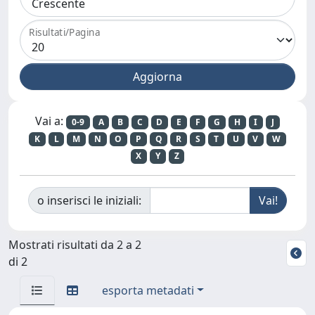
Risultati/Pagina
Vai a:
0-9
A
B
C
D
E
F
G
H
I
J
K
L
M
N
O
P
Q
R
S
T
U
V
W
X
Y
Z
o inserisci le iniziali:
Mostrati risultati da 2 a 2
di 2
esporta metadati