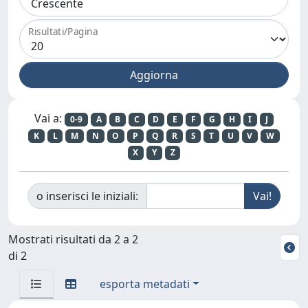
Risultati/Pagina
Vai a:
0-9
A
B
C
D
E
F
G
H
I
J
K
L
M
N
O
P
Q
R
S
T
U
V
W
X
Y
Z
o inserisci le iniziali:
Mostrati risultati da 2 a 2
di 2
esporta metadati