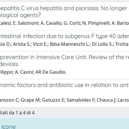
epatitis C virus hepatitis and psoriasis: No longer
ological agents?
alesi; E. Salomoni; A. Cavallo; G. Corti; N. Pimpinelli; A. Barto
ntestinal infection due to subgenus F type 40 aden
o D.; Arista S.; Vizzi E.; Ibba-Manneschi L.; Di Lollo S.; Trotta
 prevention in Intensive Care Unit. Review of the
devices
Filippo; A. Casini; AR De Gaudio.
omic factors and antibiotic use in relation to an
ansson C; Grape M; Gotuzzo E; Samalvides F; Chauca J; Larsso
tati da 1 a 4 di 4
 icone