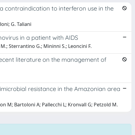
 a contraindication to interferon use in the
loni; G. Taliani
ovirus in a patient with AIDS
 M.; Sterrantino G.; Mininni S.; Leoncini F.
 recent literature on the management of
timicrobial resistance in the Amazonian area
n M; Bartoloni A; Pallecchi L; Kronvall G; Petzold M.