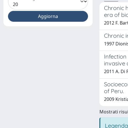
Chronic h
era of bi
2012 F. Bart
Chronic i
1997 Dionisi
Infection
invasive 
2011 A. Di 
Socioecon
of Peru.
2009 Kristi
Mostrati risul
Legenda