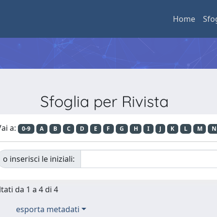
Home
Sfo
Sfoglia per Rivista
ai a:
0-9
A
B
C
D
E
F
G
H
I
J
K
L
M
N
o inserisci le iniziali:
tati da 1 a 4 di 4
esporta metadati