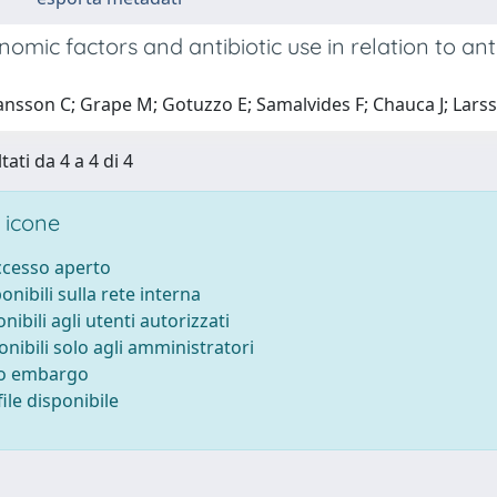
omic factors and antibiotic use in relation to an
ansson C; Grape M; Gotuzzo E; Samalvides F; Chauca J; Larsso
tati da 4 a 4 di 4
 icone
accesso aperto
ponibili sulla rete interna
onibili agli utenti autorizzati
onibili solo agli amministratori
to embargo
ile disponibile