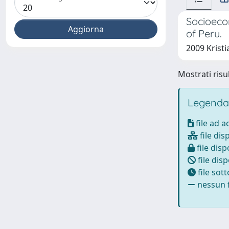
Socioecon
of Peru.
2009 Kristi
Mostrati risul
Legenda
file ad 
file dis
file disp
file disp
file sot
nessun f