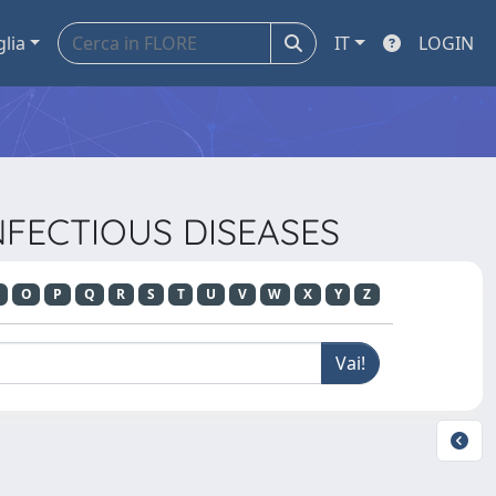
glia
IT
LOGIN
INFECTIOUS DISEASES
O
P
Q
R
S
T
U
V
W
X
Y
Z