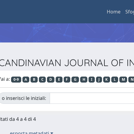
Home
Sfo
a SCANDINAVIAN JOURNAL OF 
ai a:
0-9
A
B
C
D
E
F
G
H
I
J
K
L
M
N
o inserisci le iniziali:
tati da 4 a 4 di 4
esporta metadati