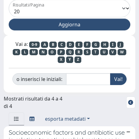
Risultati/Pagina
Vai a:
0-9
A
B
C
D
E
F
G
H
I
J
K
L
M
N
O
P
Q
R
S
T
U
V
W
X
Y
Z
o inserisci le iniziali:
Mostrati risultati da 4 a 4
di 4
esporta metadati
Socioeconomic factors and antibiotic use