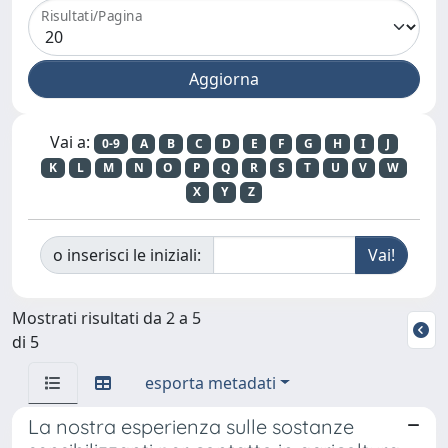
Risultati/Pagina
Vai a:
0-9
A
B
C
D
E
F
G
H
I
J
K
L
M
N
O
P
Q
R
S
T
U
V
W
X
Y
Z
o inserisci le iniziali:
Mostrati risultati da 2 a 5
di 5
esporta metadati
La nostra esperienza sulle sostanze