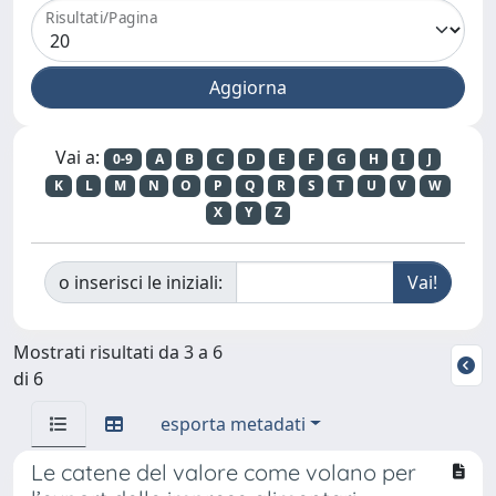
Risultati/Pagina
Vai a:
0-9
A
B
C
D
E
F
G
H
I
J
K
L
M
N
O
P
Q
R
S
T
U
V
W
X
Y
Z
o inserisci le iniziali:
Mostrati risultati da 3 a 6
di 6
esporta metadati
Le catene del valore come volano per