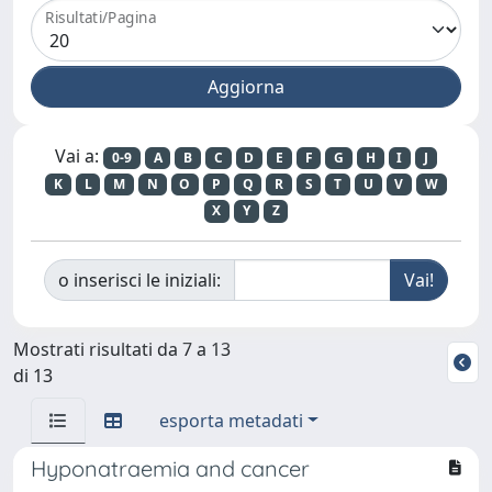
Risultati/Pagina
Vai a:
0-9
A
B
C
D
E
F
G
H
I
J
K
L
M
N
O
P
Q
R
S
T
U
V
W
X
Y
Z
o inserisci le iniziali:
Mostrati risultati da 7 a 13
di 13
esporta metadati
Hyponatraemia and cancer