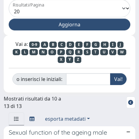
Risultati/Pagina
Vai a:
0-9
A
B
C
D
E
F
G
H
I
J
K
L
M
N
O
P
Q
R
S
T
U
V
W
X
Y
Z
o inserisci le iniziali:
Mostrati risultati da 10 a
13 di 13
esporta metadati
Sexual function of the ageing male