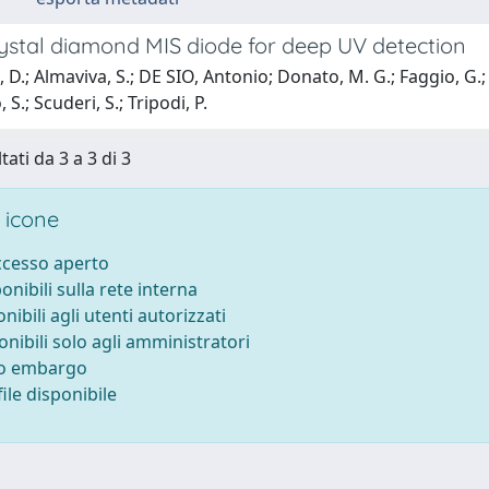
rystal diamond MIS diode for deep UV detection
i, D.; Almaviva, S.; DE SIO, Antonio; Donato, M. G.; Faggio, G
S.; Scuderi, S.; Tripodi, P.
tati da 3 a 3 di 3
 icone
accesso aperto
ponibili sulla rete interna
onibili agli utenti autorizzati
onibili solo agli amministratori
to embargo
ile disponibile