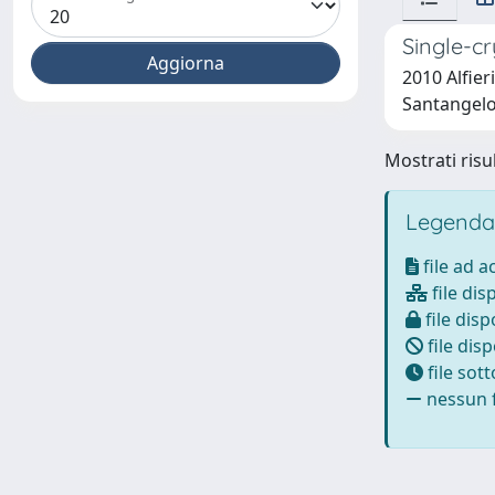
Single-c
2010 Alfier
Santangelo, 
Mostrati risul
Legenda
file ad 
file dis
file disp
file disp
file sot
nessun f