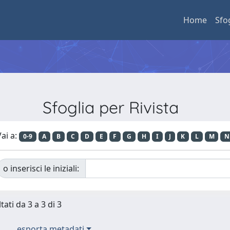
Home
Sfo
Sfoglia per Rivista
ai a:
0-9
A
B
C
D
E
F
G
H
I
J
K
L
M
N
o inserisci le iniziali:
tati da 3 a 3 di 3
esporta metadati