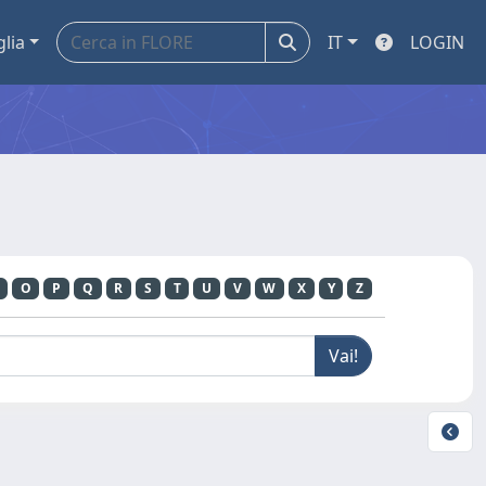
glia
IT
LOGIN
O
P
Q
R
S
T
U
V
W
X
Y
Z