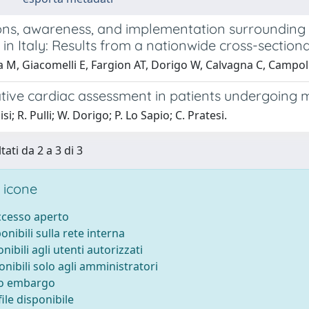
ons, awareness, and implementation surrounding 
in Italy: Results from a nationwide cross-sectiona
 M, Giacomelli E, Fargion AT, Dorigo W, Calvagna C, Campolmi
tive cardiac assessment in patients undergoing m
si; R. Pulli; W. Dorigo; P. Lo Sapio; C. Pratesi.
tati da 2 a 3 di 3
 icone
accesso aperto
ponibili sulla rete interna
onibili agli utenti autorizzati
onibili solo agli amministratori
to embargo
ile disponibile