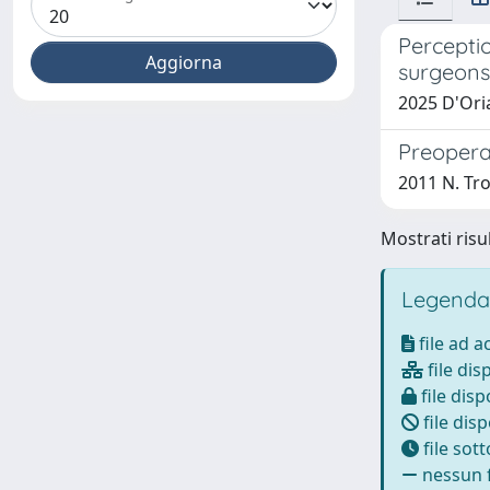
Percepti
surgeons 
2025 D'Oria
Preopera
2011 N. Troi
Mostrati risul
Legenda
file ad 
file dis
file disp
file disp
file sot
nessun f