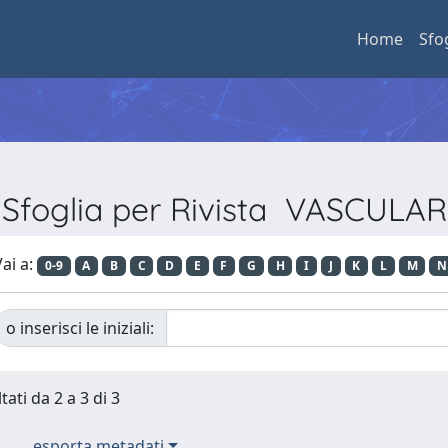
Home
Sfo
Sfoglia per Rivista VASCULAR
ai a:
0-9
A
B
C
D
E
F
G
H
I
J
K
L
M
N
o inserisci le iniziali:
tati da 2 a 3 di 3
esporta metadati