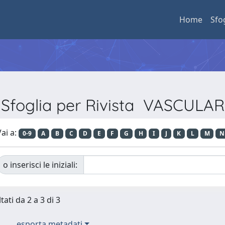
Home
Sfo
Sfoglia per Rivista VASCULAR
ai a:
0-9
A
B
C
D
E
F
G
H
I
J
K
L
M
N
o inserisci le iniziali:
tati da 2 a 3 di 3
esporta metadati