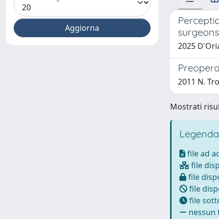
Percepti
surgeons 
2025 D'Oria
Preopera
2011 N. Troi
Mostrati risul
Legenda
file ad 
file dis
file disp
file disp
file sot
nessun f