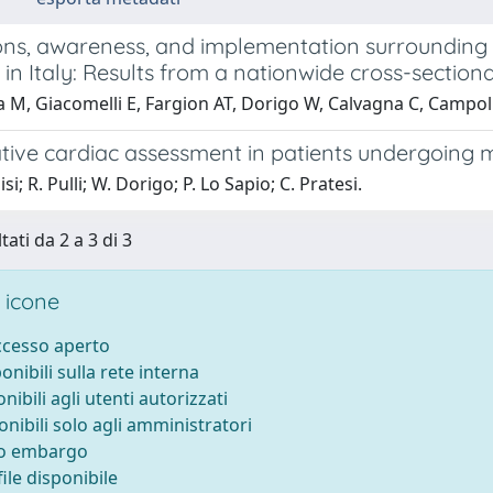
ons, awareness, and implementation surrounding 
in Italy: Results from a nationwide cross-sectiona
 M, Giacomelli E, Fargion AT, Dorigo W, Calvagna C, Campolmi
tive cardiac assessment in patients undergoing m
si; R. Pulli; W. Dorigo; P. Lo Sapio; C. Pratesi.
tati da 2 a 3 di 3
 icone
accesso aperto
ponibili sulla rete interna
onibili agli utenti autorizzati
onibili solo agli amministratori
to embargo
ile disponibile