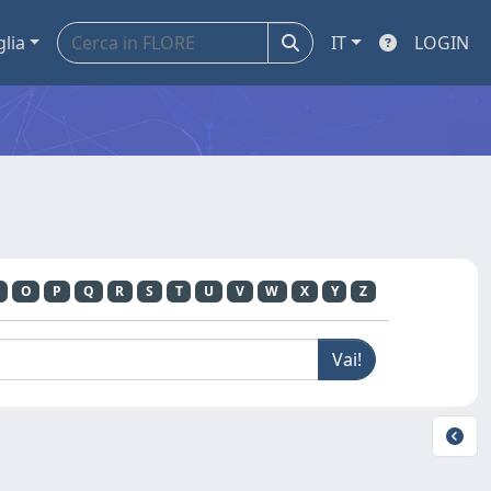
glia
IT
LOGIN
O
P
Q
R
S
T
U
V
W
X
Y
Z