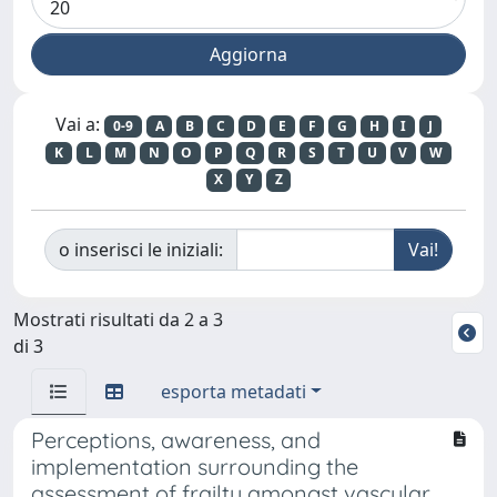
Vai a:
0-9
A
B
C
D
E
F
G
H
I
J
K
L
M
N
O
P
Q
R
S
T
U
V
W
X
Y
Z
o inserisci le iniziali:
Mostrati risultati da 2 a 3
di 3
esporta metadati
Perceptions, awareness, and
implementation surrounding the
assessment of frailty amongst vascular