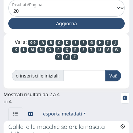
Risultati/Pagina
Vai a:
0-9
A
B
C
D
E
F
G
H
I
J
K
L
M
N
O
P
Q
R
S
T
U
V
W
X
Y
Z
o inserisci le iniziali:
Mostrati risultati da 2 a 4
di 4
esporta metadati
Galilei e le macchie solari: la nascita