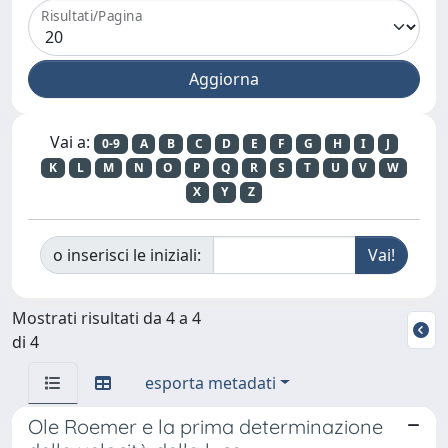
Risultati/Pagina
Vai a:
0-9
A
B
C
D
E
F
G
H
I
J
K
L
M
N
O
P
Q
R
S
T
U
V
W
X
Y
Z
o inserisci le iniziali:
Mostrati risultati da 4 a 4
di 4
esporta metadati
Ole Roemer e la prima determinazione