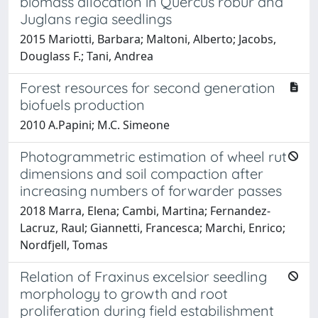
biomass allocation in Quercus robur and
Juglans regia seedlings
2015 Mariotti, Barbara; Maltoni, Alberto; Jacobs,
Douglass F.; Tani, Andrea
Forest resources for second generation
biofuels production
2010 A.Papini; M.C. Simeone
Photogrammetric estimation of wheel rut
dimensions and soil compaction after
increasing numbers of forwarder passes
2018 Marra, Elena; Cambi, Martina; Fernandez-
Lacruz, Raul; Giannetti, Francesca; Marchi, Enrico;
Nordfjell, Tomas
Relation of Fraxinus excelsior seedling
morphology to growth and root
proliferation during field estabilishment