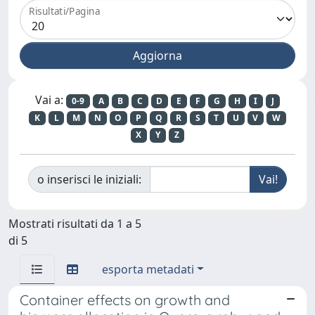
Risultati/Pagina
Vai a:
0-9
A
B
C
D
E
F
G
H
I
J
K
L
M
N
O
P
Q
R
S
T
U
V
W
X
Y
Z
o inserisci le iniziali:
Mostrati risultati da 1 a 5
di 5
esporta metadati
Container effects on growth and