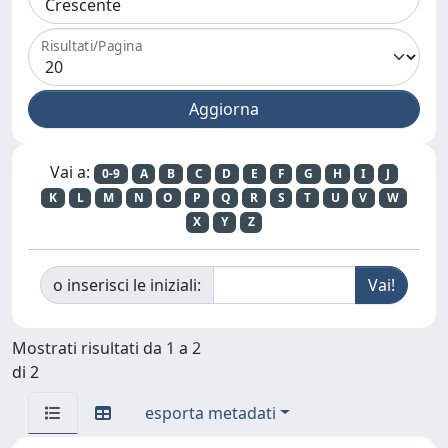
Risultati/Pagina
Vai a:
0-9
A
B
C
D
E
F
G
H
I
J
K
L
M
N
O
P
Q
R
S
T
U
V
W
X
Y
Z
o inserisci le iniziali:
Mostrati risultati da 1 a 2
di 2
esporta metadati