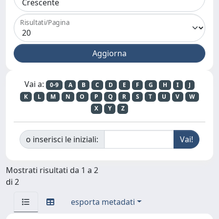
Risultati/Pagina
Vai a:
0-9
A
B
C
D
E
F
G
H
I
J
K
L
M
N
O
P
Q
R
S
T
U
V
W
X
Y
Z
o inserisci le iniziali:
Mostrati risultati da 1 a 2
di 2
esporta metadati