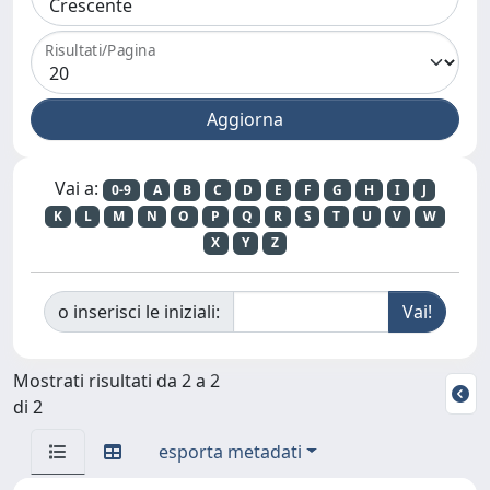
Risultati/Pagina
Vai a:
0-9
A
B
C
D
E
F
G
H
I
J
K
L
M
N
O
P
Q
R
S
T
U
V
W
X
Y
Z
o inserisci le iniziali:
Mostrati risultati da 2 a 2
di 2
esporta metadati