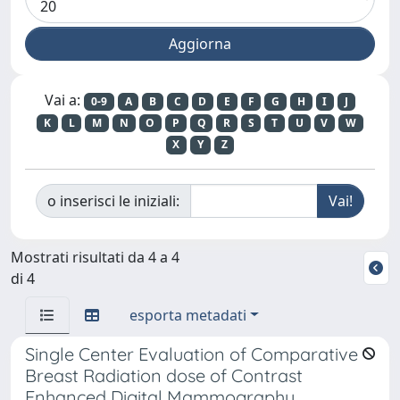
Vai a:
0-9
A
B
C
D
E
F
G
H
I
J
K
L
M
N
O
P
Q
R
S
T
U
V
W
X
Y
Z
o inserisci le iniziali:
Mostrati risultati da 4 a 4
di 4
esporta metadati
Single Center Evaluation of Comparative
Breast Radiation dose of Contrast
Enhanced Digital Mammography