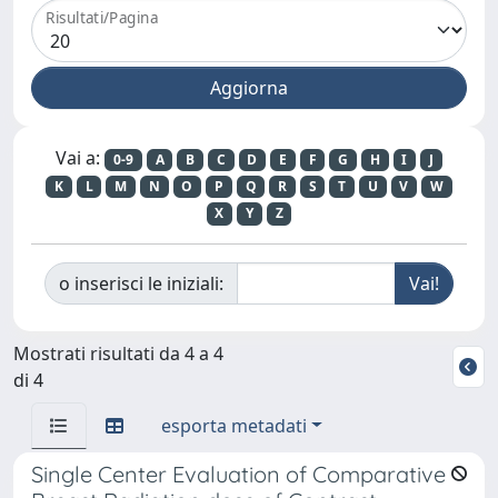
Risultati/Pagina
Vai a:
0-9
A
B
C
D
E
F
G
H
I
J
K
L
M
N
O
P
Q
R
S
T
U
V
W
X
Y
Z
o inserisci le iniziali:
Mostrati risultati da 4 a 4
di 4
esporta metadati
Single Center Evaluation of Comparative