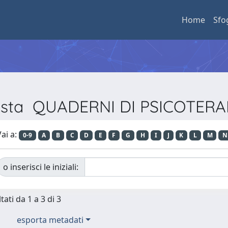
Home
Sfo
ivista QUADERNI DI PSICOTER
ai a:
0-9
A
B
C
D
E
F
G
H
I
J
K
L
M
N
o inserisci le iniziali:
tati da 1 a 3 di 3
esporta metadati