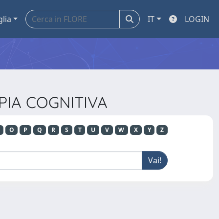
glia
IT
LOGIN
APIA COGNITIVA
O
P
Q
R
S
T
U
V
W
X
Y
Z