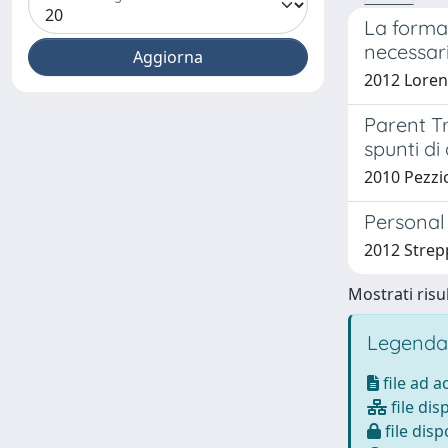
La formaz
necessari
2012 Loren
Parent Tr
spunti di 
2010 Pezzic
Personal 
2012 Strep
Mostrati risul
Legenda
file ad 
file dis
file disp