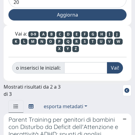
Vai a:
0-9
A
B
C
D
E
F
G
H
I
J
K
L
M
N
O
P
Q
R
S
T
U
V
W
X
Y
Z
o inserisci le iniziali:
Mostrati risultati da 2 a 3
di 3
esporta metadati
Parent Training per genitori di bambini
con Disturbo da Deficit dell'Attenzione e
Iperattività ADHD: spunti di analisi