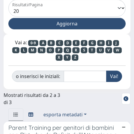
Risultati/Pagina
Vai a:
0-9
A
B
C
D
E
F
G
H
I
J
K
L
M
N
O
P
Q
R
S
T
U
V
W
X
Y
Z
o inserisci le iniziali:
Mostrati risultati da 2 a 3
di 3
esporta metadati
Parent Training per genitori di bambini