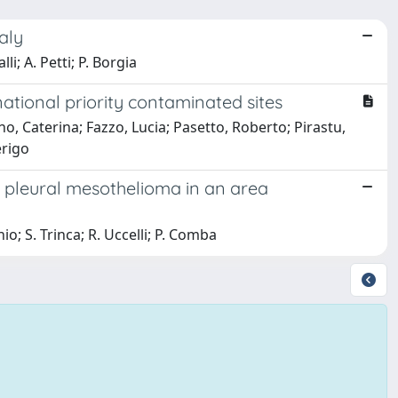
aly
lli; A. Petti; P. Borgia
ational priority contaminated sites
o, Caterina; Fazzo, Lucia; Pasetto, Roberto; Pirastu,
erigo
 pleural mesothelioma in an area
io; S. Trinca; R. Uccelli; P. Comba