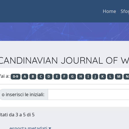
Home
Sfo
ta SCANDINAVIAN JOURNAL OF
ai a:
0-9
A
B
C
D
E
F
G
H
I
J
K
L
M
N
o inserisci le iniziali:
tati da 3 a 5 di 5
esporta metadati