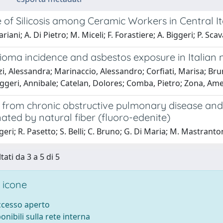
 of Silicosis among Ceramic Workers in Central It
riani; A. Di Pietro; M. Miceli; F. Forastiere; A. Biggeri; P. Scava
oma incidence and asbestos exposure in Italian n
i, Alessandra; Marinaccio, Alessandro; Corfiati, Marisa; Brun
ggeri, Annibale; Catelan, Dolores; Comba, Pietro; Zona, Am
y from chronic obstructive pulmonary disease and
ted by natural fiber (fluoro-edenite)
geri; R. Pasetto; S. Belli; C. Bruno; G. Di Maria; M. Mastranton
tati da 3 a 5 di 5
 icone
accesso aperto
ponibili sulla rete interna