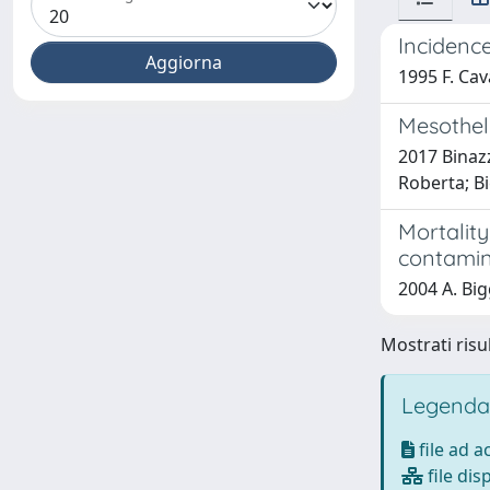
Incidence
1995 F. Cava
Mesotheli
2017 Binazz
Roberta; Bi
Mortalit
contamina
2004 A. Big
Mostrati risul
Legenda
file ad 
file dis