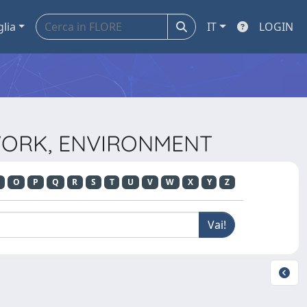
glia
IT
LOGIN
 WORK, ENVIRONMENT
O
P
Q
R
S
T
U
V
W
X
Y
Z