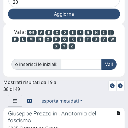
Vai a:
0-9
A
B
C
D
E
F
G
H
I
J
K
L
M
N
O
P
Q
R
S
T
U
V
W
X
Y
Z
o inserisci le iniziali:
Mostrati risultati da 19 a
38 di 49
esporta metadati
Giuseppe Prezzolini. Anatomia del
fascismo