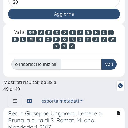
Vai a:
0-9
A
B
C
D
E
F
G
H
I
J
K
L
M
N
O
P
Q
R
S
T
U
V
W
X
Y
Z
o inserisci le iniziali:
Mostrati risultati da 38 a
49 di 49
esporta metadati
Rec. a Giuseppe Ungaretti, Lettere a
Bruna, a cura di S. Ramat, Milano,
Mondadori, 2017